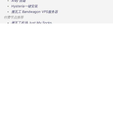
Xray 搭建
Hysteria一键安装
搬瓦工 Bandwagon VPS服务器
付费节点推荐
搬瓦工机场
Just My Socks
免费VPN
(大陆用)
回国VPN
(海外用)
魔法上网科学上网梯子加速器机场推荐
扬帆云机场
老牌机场旗下性价比专线机场
尔湾云加速器
性价比IPLC专线机场三网加速
大哥云